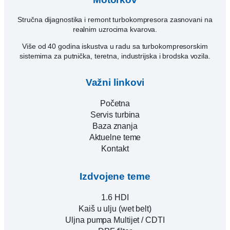
Stručna dijagnostika i remont turbokompresora zasnovani na
realnim uzrocima kvarova.
Više od 40 godina iskustva u radu sa turbokompresorskim
sistemima za putnička, teretna, industrijska i brodska vozila.
Važni linkovi
Početna
Servis turbina
Baza znanja
Aktuelne teme
Kontakt
Izdvojene teme
1.6 HDI
Kaiš u ulju (wet belt)
Uljna pumpa Multijet / CDTI