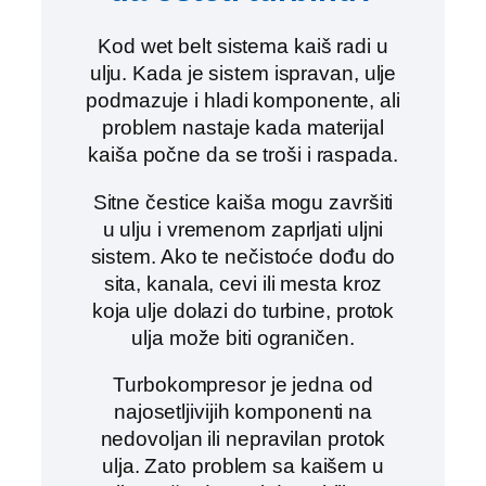
Kod wet belt sistema kaiš radi u
ulju. Kada je sistem ispravan, ulje
podmazuje i hladi komponente, ali
problem nastaje kada materijal
kaiša počne da se troši i raspada.
Sitne čestice kaiša mogu završiti
u ulju i vremenom zaprljati uljni
sistem. Ako te nečistoće dođu do
sita, kanala, cevi ili mesta kroz
koja ulje dolazi do turbine, protok
ulja može biti ograničen.
Turbokompresor je jedna od
najosetljivijih komponenti na
nedovoljan ili nepravilan protok
ulja. Zato problem sa kaišem u