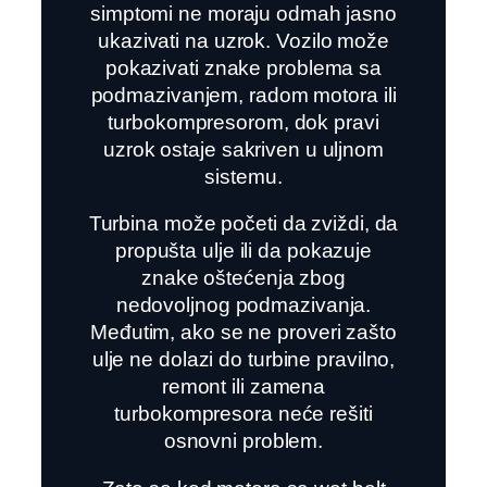
simptomi ne moraju odmah jasno
ukazivati na uzrok. Vozilo može
pokazivati znake problema sa
podmazivanjem, radom motora ili
turbokompresorom, dok pravi
uzrok ostaje sakriven u uljnom
sistemu.
Turbina može početi da zviždi, da
propušta ulje ili da pokazuje
znake oštećenja zbog
nedovoljnog podmazivanja.
Međutim, ako se ne proveri zašto
ulje ne dolazi do turbine pravilno,
remont ili zamena
turbokompresora neće rešiti
osnovni problem.