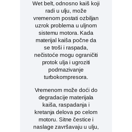
Wet belt, odnosno kaiš koji
radi u ulju, može
vremenom postati ozbiljan
uzrok problema u uljnom
sistemu motora. Kada
materijal kaiša počne da
se troši i raspada,
nečistoće mogu ograničiti
protok ulja i ugroziti
podmazivanje
turbokompresora.
Vremenom može doći do
degradacije materijala
kaiša, raspadanja i
kretanja delova po celom
motoru. Sitne čestice i
naslage završavaju u ulju,