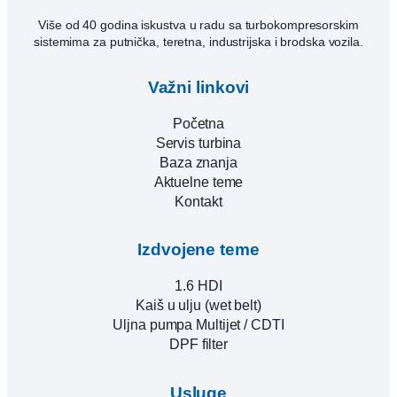
Više od 40 godina iskustva u radu sa turbokompresorskim
sistemima za putnička, teretna, industrijska i brodska vozila.
Važni linkovi
Početna
Servis turbina
Baza znanja
Aktuelne teme
Kontakt
Izdvojene teme
1.6 HDI
Kaiš u ulju (wet belt)
Uljna pumpa Multijet / CDTI
DPF filter
Usluge