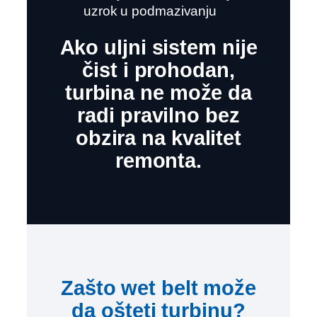
uzrok u podmazivanju
Ako uljni sistem nije
čist i prohodan,
turbina ne može da
radi pravilno bez
obzira na kvalitet
remonta.
Zašto wet belt može
da ošteti turbinu?