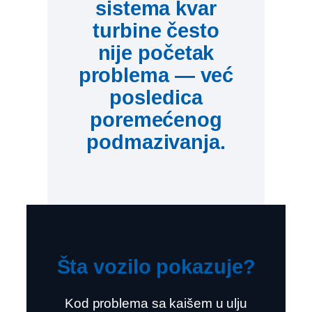
sistema kvar
turbine često
nije početak
problema — već
posledica
poremećenog
podmazivanja.
Šta vozilo pokazuje?
Kod problema sa kaišem u ulju