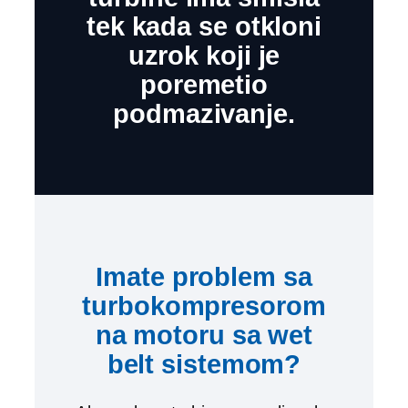
tek kada se otkloni
uzrok koji je
poremetio
podmazivanje.
Imate problem sa
turbokompresorom
na motoru sa wet
belt sistemom?