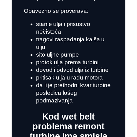
Obavezno se proverava:
stanje ulja i prisustvo
nečistoća
tragovi raspadanja kaiša u
ulju
sito uljne pumpe
protok ulja prema turbini
dovod i odvod ulja iz turbine
pritisak ulja u radu motora
da li je prethodni kvar turbine
posledica lošeg
podmazivanja
Kod wet belt
problema remont
turbine ima smisla