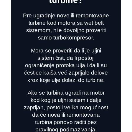
turbine?
Pre ugradnje nove ili remontovane
turbine kod motora sa wet belt
sistemom, nije dovoljno proveriti
samo turbokompresor.
Mora se proveriti da li je uljni
sistem čist, da li postoji
ograničenje protoka ulja i da li su
čestice kaiša već zaprljale delove
kroz koje ulje dolazi do turbine.
Ako se turbina ugradi na motor
kod kog je uljni sistem i dalje
zaprljan, postoji velika mogućnost
da će nova ili remontovana
turbina ponovo raditi bez
pravilnog podmazivanja.