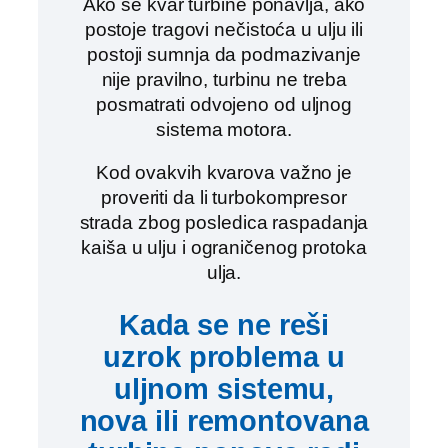
Ako se kvar turbine ponavlja, ako
postoje tragovi nečistoća u ulju ili
postoji sumnja da podmazivanje
nije pravilno, turbinu ne treba
posmatrati odvojeno od uljnog
sistema motora.
Kod ovakvih kvarova važno je
proveriti da li turbokompresor
strada zbog posledica raspadanja
kaiša u ulju i ograničenog protoka
ulja.
Kada se ne reši
uzrok problema u
uljnom sistemu,
nova ili remontovana