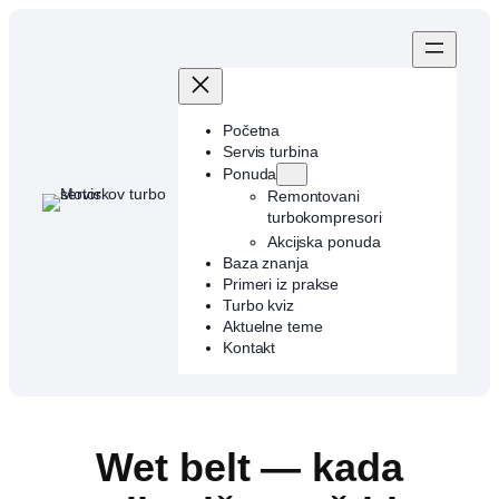
Skip
to
content
Početna
Servis turbina
Ponuda
Remontovani
turbokompresori
Akcijska ponuda
Baza znanja
Primeri iz prakse
Turbo kviz
Aktuelne teme
Kontakt
Wet belt — kada