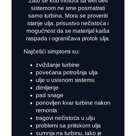
Zato se kod motora sa wet belt
sistemom ne sme posmatrati
samo turbina. Mora se proveriti
stanje ulja, prisustvo nečistoća i
mogućnost da se materijal kaiša
raspada i ograničava protok ulja.
Najčešći simptomi su:
zviždanje turbine
povećana potrošnja ulja
ulje u usisnom sistemu
dimljenje
pad snage
ponovljen kvar turbine nakon
remonta
tragovi nečistoća u ulju
problemi sa pritiskom ulja
sumnja na turbinu, iako je