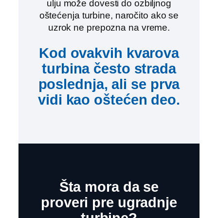
ulju može dovesti do ozbiljnog
oštećenja turbine, naročito ako se
uzrok ne prepozna na vreme.
Kod ovakvih kvarova
turbina često strada
poslednja, ali se prva
vidi kao oštećen deo.
Šta mora da se
proveri pre ugradnje