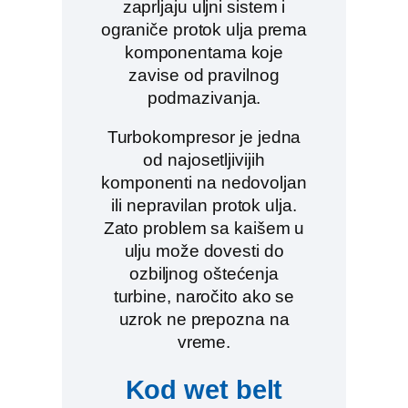
zaprljaju uljni sistem i
ograniče protok ulja prema
komponentama koje
zavise od pravilnog
podmazivanja.
Turbokompresor je jedna
od najosetljivijih
komponenti na nedovoljan
ili nepravilan protok ulja.
Zato problem sa kaišem u
ulju može dovesti do
ozbiljnog oštećenja
turbine, naročito ako se
uzrok ne prepozna na
vreme.
Kod wet belt