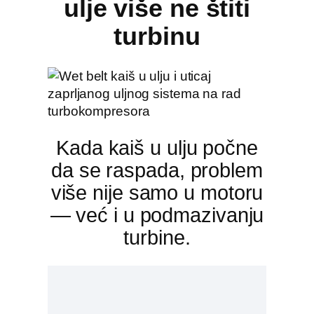
ulje više ne štiti
turbinu
Kada kaiš u ulju počne
da se raspada, problem
više nije samo u motoru
— već i u podmazivanju
turbine.