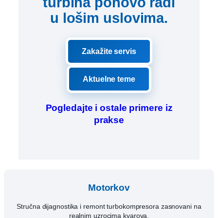
turbina ponovo radi
u lošim uslovima.
Zakažite servis
Aktuelne teme
Pogledajte i ostale primere iz
prakse
Motorkov
Stručna dijagnostika i remont turbokompresora zasnovani na
realnim uzrocima kvarova.