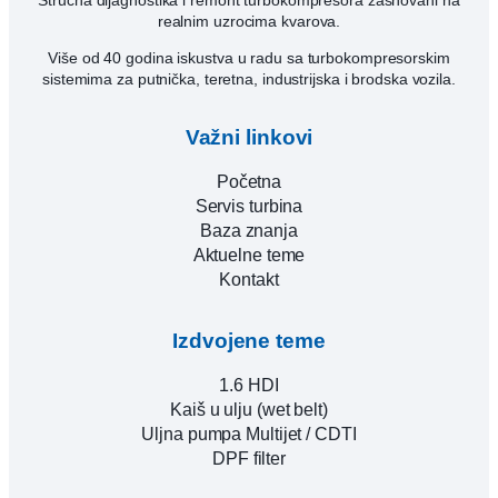
Stručna dijagnostika i remont turbokompresora zasnovani na
realnim uzrocima kvarova.
Više od 40 godina iskustva u radu sa turbokompresorskim
sistemima za putnička, teretna, industrijska i brodska vozila.
Važni linkovi
Početna
Servis turbina
Baza znanja
Aktuelne teme
Kontakt
Izdvojene teme
1.6 HDI
Kaiš u ulju (wet belt)
Uljna pumpa Multijet / CDTI
DPF filter