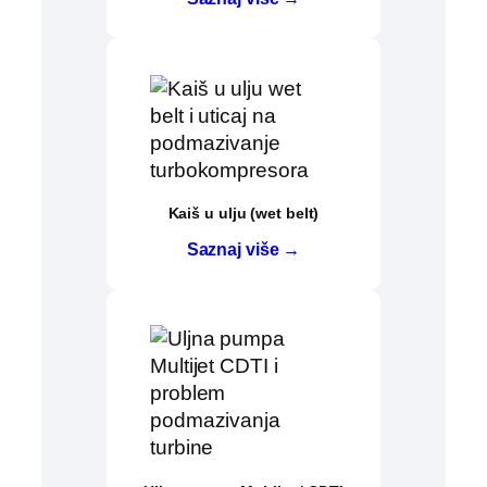
Kaiš u ulju (wet belt)
Saznaj više →