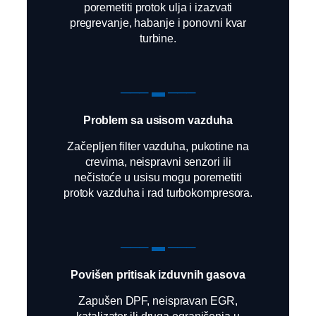
poremetiti protok ulja i izazvati
pregrevanje, habanje i ponovni kvar
turbine.
─── ▬ ───
Problem sa usisom vazduha
Začepljen filter vazduha, pukotine na
crevima, neispravni senzori ili
nečistoće u usisu mogu poremetiti
protok vazduha i rad turbokompresora.
─── ▬ ───
Povišen pritisak izduvnih gasova
Zapušen DPF, neispravan EGR,
katalizator ili druga ograničenja u