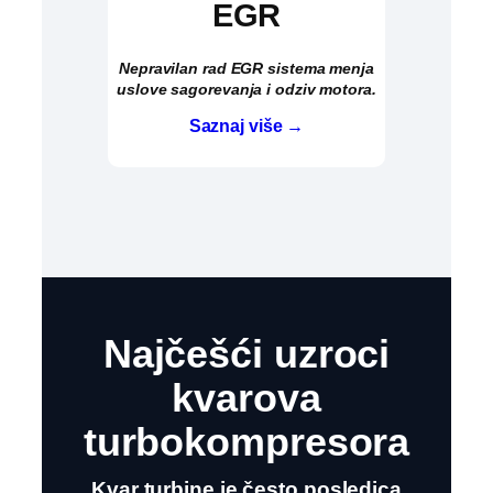
EGR
Nepravilan rad EGR sistema menja
uslove sagorevanja i odziv motora.
Saznaj više →
Najčešći uzroci
kvarova
turbokompresora
Kvar turbine je često posledica