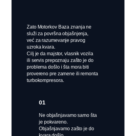
Zato Motorkov Baza znanja ne
služi za površna objašnjenja,
već za razumevanje pravog
uzroka kvara.
Cilj je da majstor, vlasnik vozila
ili servis prepoznaju zašto je do
problema došlo i šta mora biti
provereno pre zamene ili remonta
turbokompresora.
01
Ne objašnjavamo samo šta
je pokvareno.
Objašnjavamo zašto je do
kvara došlo.