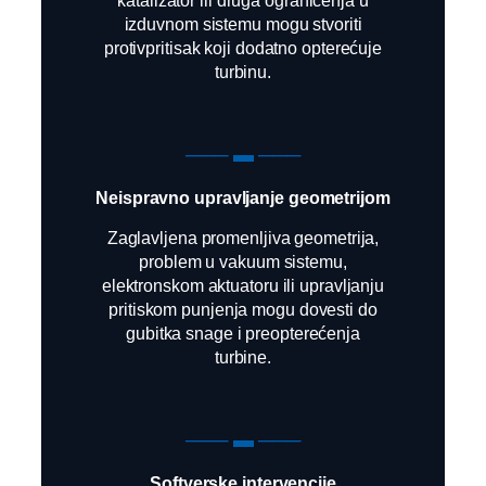
izduvnom sistemu mogu stvoriti
protivpritisak koji dodatno opterećuje
turbinu.
─── ▬ ───
Neispravno upravljanje geometrijom
Zaglavljena promenljiva geometrija,
problem u vakuum sistemu,
elektronskom aktuatoru ili upravljanju
pritiskom punjenja mogu dovesti do
gubitka snage i preopterećenja
turbine.
─── ▬ ───
Softverske intervencije