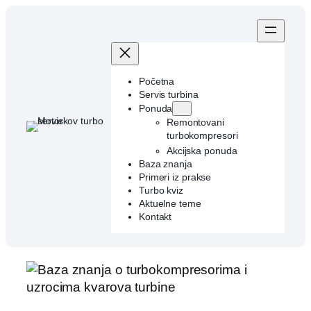
Skip
to
content
Početna
Servis turbina
Ponuda
Remontovani
turbokompresori
Akcijska ponuda
Baza znanja
Primeri iz prakse
Turbo kviz
Aktuelne teme
Kontakt