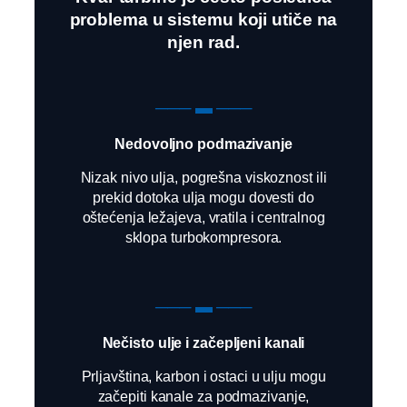
problema u sistemu koji utiče na
njen rad.
─── ▬ ───
Nedovoljno podmazivanje
Nizak nivo ulja, pogrešna viskoznost ili
prekid dotoka ulja mogu dovesti do
oštećenja ležajeva, vratila i centralnog
sklopa turbokompresora.
─── ▬ ───
Nečisto ulje i začepljeni kanali
Prljavština, karbon i ostaci u ulju mogu
začepiti kanale za podmazivanje,