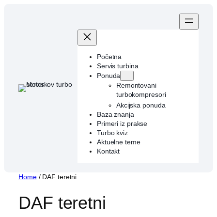
Skip
to
content
Početna
Servis turbina
Ponuda
Remontovani
turbokompresori
Akcijska ponuda
Baza znanja
Primeri iz prakse
Turbo kviz
Aktuelne teme
Kontakt
Home
/ DAF teretni
DAF teretni