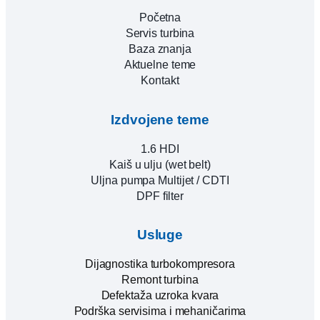
Početna
Servis turbina
Baza znanja
Aktuelne teme
Kontakt
Izdvojene teme
1.6 HDI
Kaiš u ulju (wet belt)
Uljna pumpa Multijet / CDTI
DPF filter
Usluge
Dijagnostika turbokompresora
Remont turbina
Defektaža uzroka kvara
Podrška servisima i mehaničarima