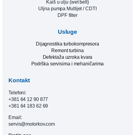
Kaiš u ulju (wet belt)
Uljna pumpa Multijet / CDTI
DPF filter
Usluge
Dijagnostika turbokompresora
Remont turbina
Defektaža uzroka kvara
Podrška servisima i mehaničarima
Kontakt
Telefoni:
+381 64 12 90 877
+381 64 183 62 69
Email:
servis@motorkov.com