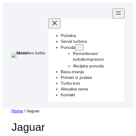
Skip
to
content
Početna
Servis turbina
Ponuda
Remontovani
turbokompresori
Akcijska ponuda
Baza znanja
Primeri iz prakse
Turbo kviz
Aktuelne teme
Kontakt
Home
/ Jaguar
Jaguar