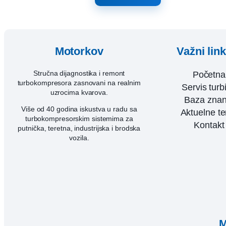
Motorkov
Važni lin
Stručna dijagnostika i remont
Početna
turbokompresora zasnovani na realnim
Servis turb
uzrocima kvarova.
Baza znan
Više od 40 godina iskustva u radu sa
Aktuelne t
turbokompresorskim sistemima za
Kontakt
putnička, teretna, industrijska i brodska
vozila.
M