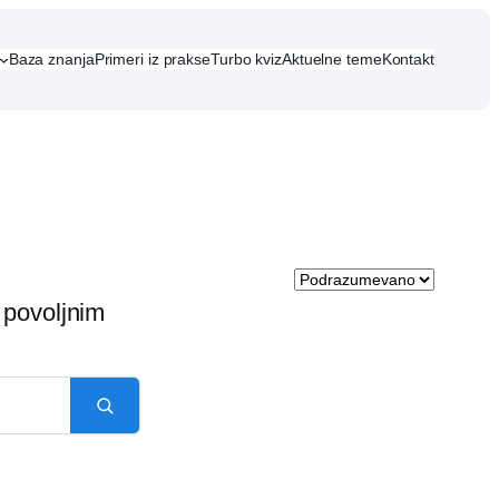
Baza znanja
Primeri iz prakse
Turbo kviz
Aktuelne teme
Kontakt
 povoljnim