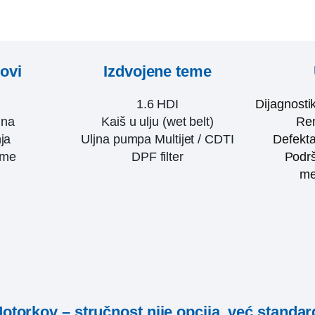
kovi
Izdvojene teme
1.6 HDI
Dijagnosti
ina
Kaiš u ulju (wet belt)
Rem
ja
Uljna pumpa Multijet / CDTI
Defekta
eme
DPF filter
Podrš
me
otorkov – stručnost nije opcija, već standar