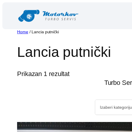
Skip
to
content
Home
/ Lancia putnički
Lancia putnički
Prikazan 1 rezultat
Turbo Ser