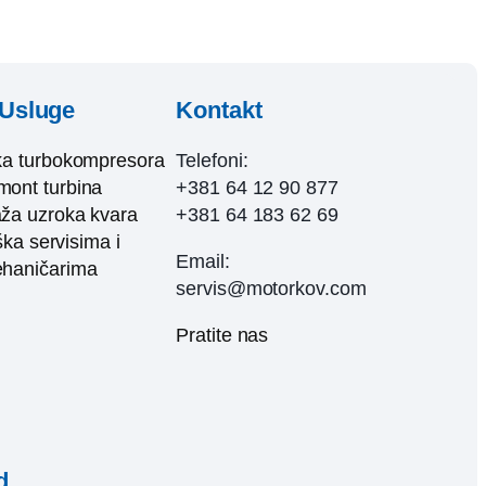
Usluge
Kontakt
ka turbokompresora
Telefoni:
ont turbina
+381 64 12 90 877
ža uzroka kvara
+381 64 183 62 69
ka servisima i
Email:
haničarima
servis@motorkov.com
Pratite nas
d.