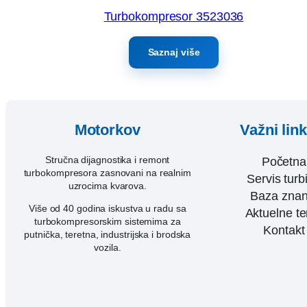
Turbokompresor 3523036
Saznaj više
Motorkov
Važni lin
Stručna dijagnostika i remont
Početna
turbokompresora zasnovani na realnim
Servis turb
uzrocima kvarova.
Baza znan
Više od 40 godina iskustva u radu sa
Aktuelne t
turbokompresorskim sistemima za
Kontakt
putnička, teretna, industrijska i brodska
vozila.