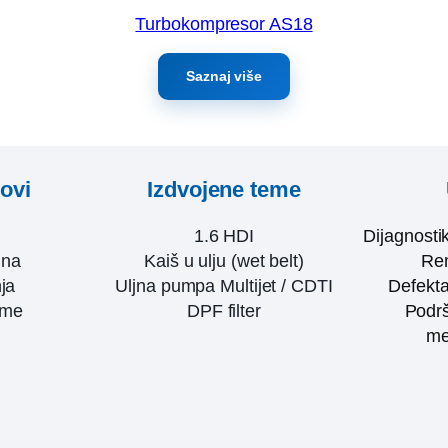
Turbokompresor AS18
Saznaj više
kovi
Izdvojene teme
1.6 HDI
Dijagnosti
ina
Kaiš u ulju (wet belt)
Rem
ja
Uljna pumpa Multijet / CDTI
Defekta
eme
DPF filter
Podrš
me