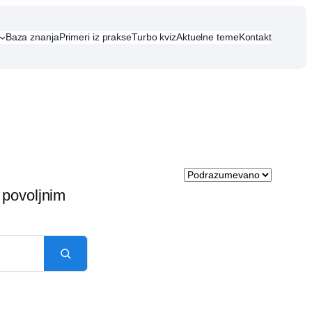
Baza znanja
Primeri iz prakse
Turbo kviz
Aktuelne teme
Kontakt
 povoljnim