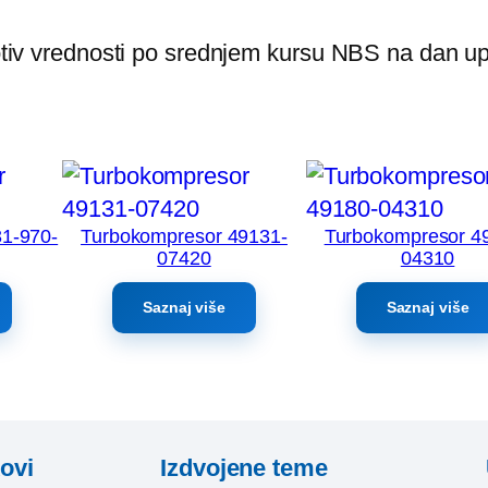
rotiv vrednosti po srednjem kursu NBS na dan up
1-970-
Turbokompresor 49131-
Turbokompresor 4
07420
04310
Saznaj više
Saznaj više
kovi
Izdvojene teme