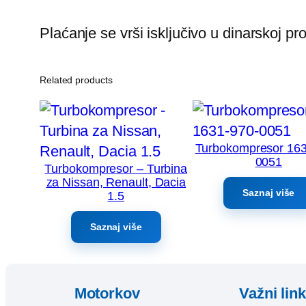
Plaćanje se vrši isključivo u dinarskoj p
Related products
Turbokompresor 163
0051
Turbokompresor – Turbina
za Nissan, Renault, Dacia
Saznaj više
1.5
Saznaj više
Motorkov
Važni lin