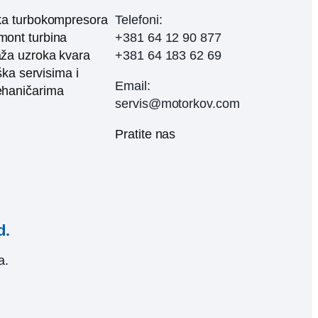
ka turbokompresora
Telefoni:
ont turbina
+381 64 12 90 877
ža uzroka kvara
+381 64 183 62 69
ka servisima i
Email:
haničarima
servis@motorkov.com
Pratite nas
d.
a.