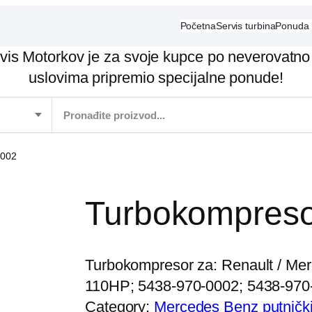
Početna
Servis turbina
Ponuda
vis Motorkov je za svoje kupce po neverovatno
uslovima pripremio specijalne ponude!
0002
Turbokompreso
Turbokompresor za: Renault / Mer
110HP; 5438-970-0002; 5438-970
Category:
Mercedes Benz putničk