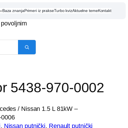
Baza znanja
Primeri iz prakse
Turbo kviz
Aktuelne teme
Kontakt
 povoljnim
r 5438-970-0002
cedes / Nissan 1.5 L 81kW –
-0006
i
, 
Nissan putnički
, 
Renault putnički