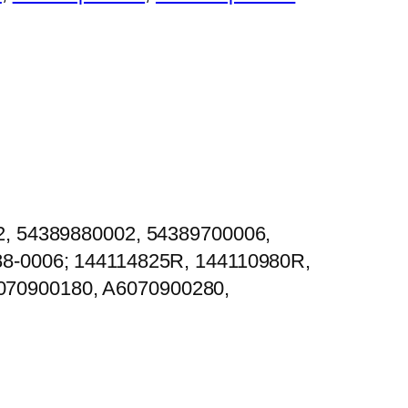
02, 54389880002, 54389700006,
88-0006; 144114825R, 144110980R,
070900180, A6070900280,