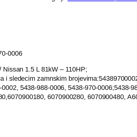
70-0006
/ Nissan 1.5 L 81kW – 110HP;
ra i sledecim zamnskim brojevima:543897000
-0002, 5438-988-0006, 5438-970-0006;5438-9
0,6070900180, 6070900280, 6070900480, A6