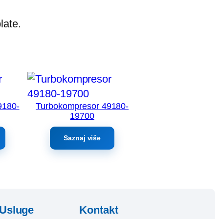
late.
9180-
Turbokompresor 49180-
19700
Saznaj više
Usluge
Kontakt