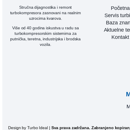
Stručna dijagnostika i remont
Početna
turbokompresora zasnovani na realnim
Servis turb
uzrocima kvarova.
Baza znan
Više od 40 godina iskustva u radu sa
Aktuelne t
turbokompresorskim sistemima za
Kontakt
putnička, teretna, industrijska i brodska
vozila.
M
M
Design by Turbo Ideal |
Sva prava zadržana. Zabranjeno kopiranje