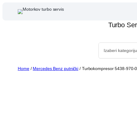
Skip
to
content
Turbo Ser
Home
/
Mercedes Benz putnički
/ Turbokompresor 5438-970-