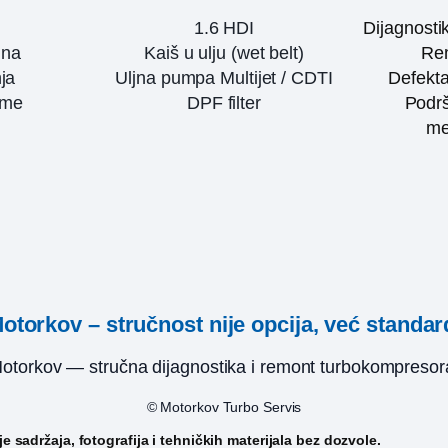
1.6 HDI
Dijagnosti
ina
Kaiš u ulju (wet belt)
Rem
ja
Uljna pumpa Multijet / CDTI
Defekta
eme
DPF filter
Podrš
me
otorkov – stručnost nije opcija, već standar
otorkov — stručna dijagnostika i remont turbokompresor
© Motorkov Turbo Servis
 sadržaja, fotografija i tehničkih materijala bez dozvole.