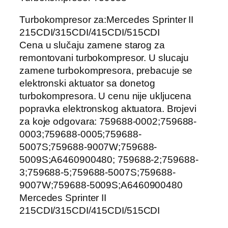
Turbokompresor za:Mercedes Sprinter II
215CDI/315CDI/415CDI/515CDI
Cena u slučaju zamene starog za
remontovani turbokompresor. U slucaju
zamene turbokompresora, prebacuje se
elektronski aktuator sa donetog
turbokompresora. U cenu nije ukljucena
popravka elektronskog aktuatora. Brojevi
za koje odgovara: 759688-0002;759688-
0003;759688-0005;759688-
5007S;759688-9007W;759688-
5009S;A6460900480; 759688-2;759688-
3;759688-5;759688-5007S;759688-
9007W;759688-5009S;A6460900480
Mercedes Sprinter II
215CDI/315CDI/415CDI/515CDI