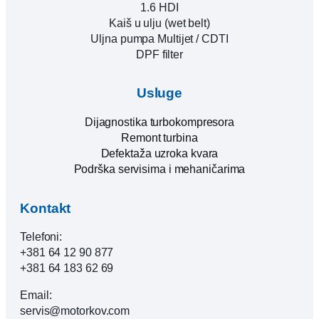
1.6 HDI
Kaiš u ulju (wet belt)
Uljna pumpa Multijet / CDTI
DPF filter
Usluge
Dijagnostika turbokompresora
Remont turbina
Defektaža uzroka kvara
Podrška servisima i mehaničarima
Kontakt
Telefoni:
+381 64 12 90 877
+381 64 183 62 69
Email:
servis@motorkov.com