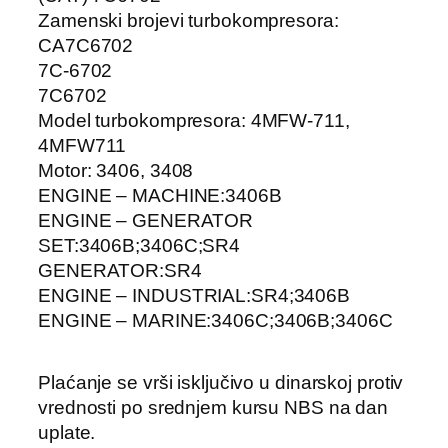
Zamenski brojevi turbokompresora:
CA7C6702
7C-6702
7C6702
Model turbokompresora: 4MFW-711,
4MFW711
Motor: 3406, 3408
ENGINE – MACHINE:3406B
ENGINE – GENERATOR
SET:3406B;3406C;SR4
GENERATOR:SR4
ENGINE – INDUSTRIAL:SR4;3406B
ENGINE – MARINE:3406C;3406B;3406C
Plaćanje se vrši isključivo u dinarskoj protiv
vrednosti po srednjem kursu NBS na dan
uplate.