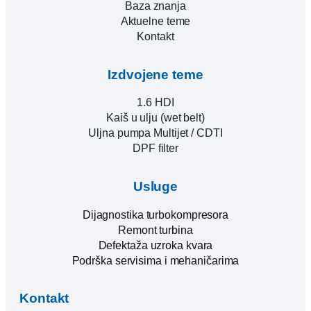
Baza znanja
Aktuelne teme
Kontakt
Izdvojene teme
1.6 HDI
Kaiš u ulju (wet belt)
Uljna pumpa Multijet / CDTI
DPF filter
Usluge
Dijagnostika turbokompresora
Remont turbina
Defektaža uzroka kvara
Podrška servisima i mehaničarima
Kontakt