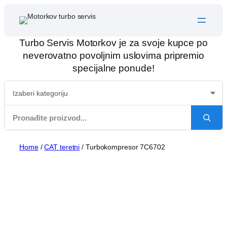
Skip
to
content
Turbo Servis Motorkov je za svoje kupce po
neverovatno povoljnim uslovima pripremio
specijalne ponude!
Home
/
CAT teretni
/ Turbokompresor 7C6702