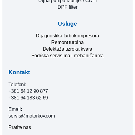
Uljna pumpa Multijet / CDTI
DPF filter
Usluge
Dijagnostika turbokompresora
Remont turbina
Defektaža uzroka kvara
Podrška servisima i mehaničarima
Kontakt
Telefoni:
+381 64 12 90 877
+381 64 183 62 69
Email:
servis@motorkov.com
Pratite nas