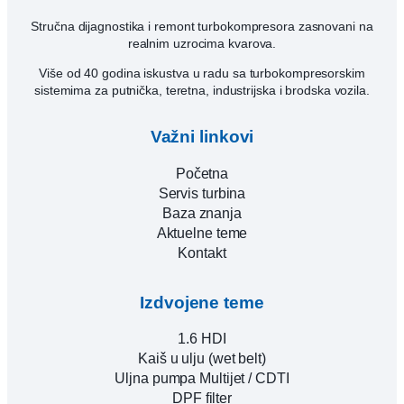
Stručna dijagnostika i remont turbokompresora zasnovani na
realnim uzrocima kvarova.
Više od 40 godina iskustva u radu sa turbokompresorskim
sistemima za putnička, teretna, industrijska i brodska vozila.
Važni linkovi
Početna
Servis turbina
Baza znanja
Aktuelne teme
Kontakt
Izdvojene teme
1.6 HDI
Kaiš u ulju (wet belt)
Uljna pumpa Multijet / CDTI
DPF filter