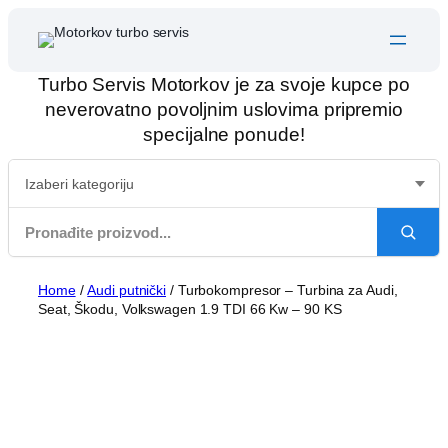
Skip
to
content
Turbo Servis Motorkov je za svoje kupce po
neverovatno povoljnim uslovima pripremio
specijalne ponude!
Home
/
Audi putnički
/ Turbokompresor – Turbina za Audi,
Seat, Škodu, Volkswagen 1.9 TDI 66 Kw – 90 KS