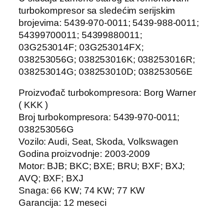
turbokompresor sa sledećim serijskim
brojevima: 5439-970-0011; 5439-988-0011;
54399700011; 54399880011;
03G253014F; 03G253014FX;
038253056G; 038253016K; 038253016R;
038253014G; 038253010D; 038253056E
Proizvođač turbokompresora: Borg Warner
( KKK )
Broj turbokompresora: 5439-970-0011;
038253056G
Vozilo: Audi, Seat, Skoda, Volkswagen
Godina proizvodnje: 2003-2009
Motor: BJB; BKC; BXE; BRU; BXF; BXJ;
AVQ; BXF; BXJ
Snaga: 66 KW; 74 KW; 77 KW
Garancija: 12 meseci