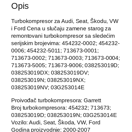
Opis
Turbokompresor za Audi, Seat, Škodu, VW
i Ford Cena u slučaju zamene starog za
remontovani turbokompresor sa sledećim
serijskim brojevima: 454232-0002; 454232-
0006; 454232-5011; 713673-0001;
713673-0002; 713673-0003; 713673-0004;
713673-5005; 713673-9006; 038253019D;
038253019DX; 038253019DV;
038253019N; 038253019NX;
038253019NV; 03G253014E
Proivođač turbokompresora: Garrett
Broj turbokompresora: 454232; 713673;
038253019D; 038253019N; 03G253014E
Vozilo: Audi, Seat, Škoda, VW, Ford
Godina proizvodnje: 2000-2007