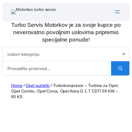
Skip
to
content
Turbo Servis Motorkov je za svoje kupce po
neverovatno povoljnim uslovima pripremio
specijalne ponude!
Home
/
Opel putnički
/ Turbokompresor – Turbina za Opel,
Opel Combo, Opel Corsa, Opel Astra G 1.7 CDTI 59 KW –
80 KS