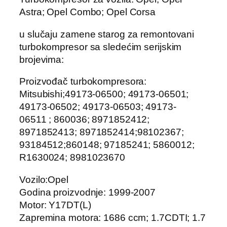
Astra; Opel Combo; Opel Corsa
u slučaju zamene starog za remontovani
turbokompresor sa sledećim serijskim
brojevima:
Proizvođač turbokompresora:
Mitsubishi;49173-06500; 49173-06501;
49173-06502; 49173-06503; 49173-
06511 ; 860036; 8971852412;
8971852413; 8971852414;98102367;
93184512;860148; 97185241; 5860012;
R1630024; 8981023670
Vozilo:Opel
Godina proizvodnje: 1999-2007
Motor: Y17DT(L)
Zapremina motora: 1686 ccm; 1.7CDTI; 1.7