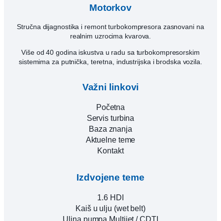
Motorkov
Stručna dijagnostika i remont turbokompresora zasnovani na
realnim uzrocima kvarova.
Više od 40 godina iskustva u radu sa turbokompresorskim
sistemima za putnička, teretna, industrijska i brodska vozila.
Važni linkovi
Početna
Servis turbina
Baza znanja
Aktuelne teme
Kontakt
Izdvojene teme
1.6 HDI
Kaiš u ulju (wet belt)
Uljna pumpa Multijet / CDTI