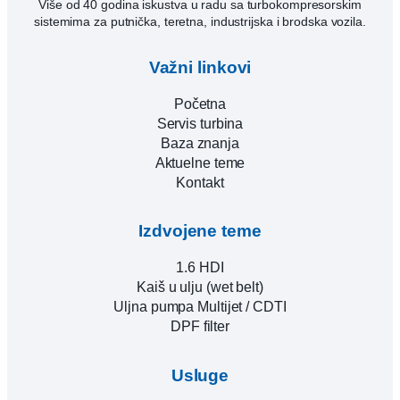
Više od 40 godina iskustva u radu sa turbokompresorskim
sistemima za putnička, teretna, industrijska i brodska vozila.
Važni linkovi
Početna
Servis turbina
Baza znanja
Aktuelne teme
Kontakt
Izdvojene teme
1.6 HDI
Kaiš u ulju (wet belt)
Uljna pumpa Multijet / CDTI
DPF filter
Usluge