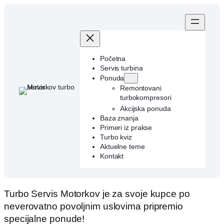
Skip
to
content
Početna
Servis turbina
Ponuda
Remontovani
turbokompresori
Akcijska ponuda
Baza znanja
Primeri iz prakse
Turbo kviz
Aktuelne teme
Kontakt
Turbo Servis Motorkov je za svoje kupce po
neverovatno povoljnim uslovima pripremio
specijalne ponude!