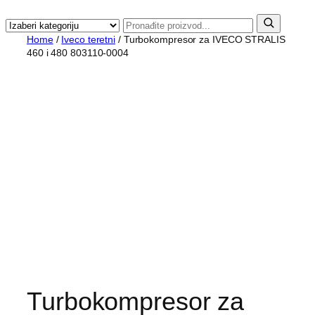
Home
/
Iveco teretni
/ Turbokompresor za IVECO STRALIS
460 i 480 803110-0004
Turbokompresor za