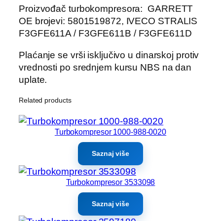
Proizvođač turbokompresora: GARRETT
OE brojevi: 5801519872, IVECO STRALIS
F3GFE611A / F3GFE611B / F3GFE611D
Plaćanje se vrši isključivo u dinarskoj protiv
vrednosti po srednjem kursu NBS na dan
uplate.
Related products
Turbokompresor 1000-988-0020
Saznaj više
Turbokompresor 3533098
Saznaj više