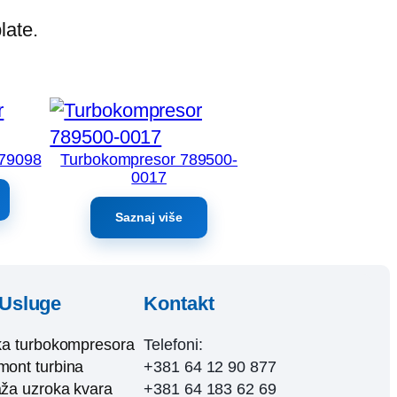
late.
779098
Turbokompresor 789500-
0017
Saznaj više
Usluge
Kontakt
ka turbokompresora
Telefoni:
ont turbina
+381 64 12 90 877
ža uzroka kvara
+381 64 183 62 69