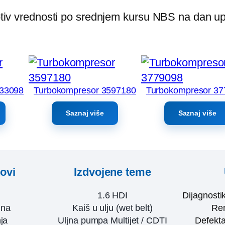
rotiv vrednosti po srednjem kursu NBS na dan up
533098
Turbokompresor 3597180
Turbokompresor 3
Saznaj više
Saznaj više
kovi
Izdvojene teme
1.6 HDI
Dijagnosti
ina
Kaiš u ulju (wet belt)
Rem
ja
Uljna pumpa Multijet / CDTI
Defekta