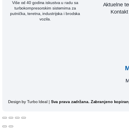
Više od 40 godina iskustva u radu sa
Aktuelne t
turbokompresorskim sistemima za
Kontakt
putnička, teretna, industrijska i brodska
vozila.
M
M
Design by Turbo Ideal |
Sva prava zadržana. Zabranjeno kopiranje