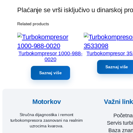
Plaćanje se vrši isključivo u dinarskoj p
Related products
Turbokompresor 1000-988-
Turbokompresor 3
0020
Saznaj više
Saznaj više
Motorkov
Važni lin
Stručna dijagnostika i remont
Početna
turbokompresora zasnovani na realnim
Servis turb
uzrocima kvarova.
Baza znan