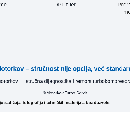
eme
DPF filter
Podrš
me
otorkov – stručnost nije opcija, već standar
otorkov — stručna dijagnostika i remont turbokompresor
© Motorkov Turbo Servis
 sadržaja, fotografija i tehničkih materijala bez dozvole.