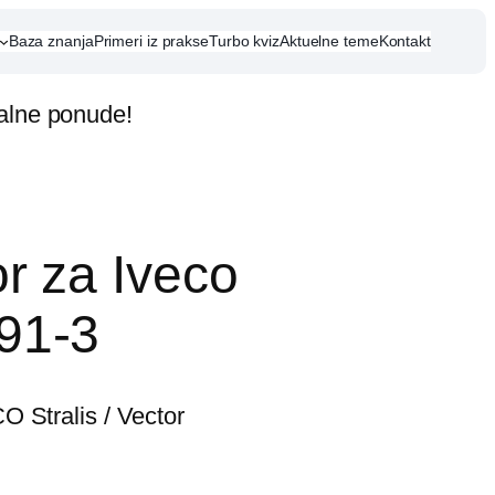
Baza znanja
Primeri iz prakse
Turbo kviz
Aktuelne teme
Kontakt
jalne ponude!
r za Iveco
91-3
 Stralis / Vector