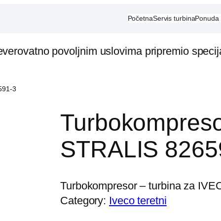
Početna
Servis turbina
Ponuda
everovatno povoljnim uslovima pripremio speci
591-3
Turbokompreso
STRALIS 8265
Turbokompresor – turbina za IVECO
Category:
Iveco teretni