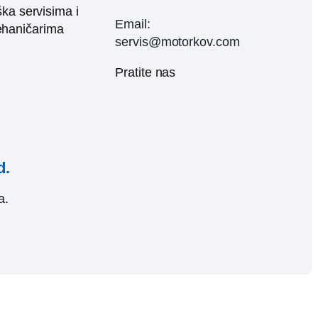
ka servisima i
Email:
haničarima
servis@motorkov.com
Pratite nas
d.
a.