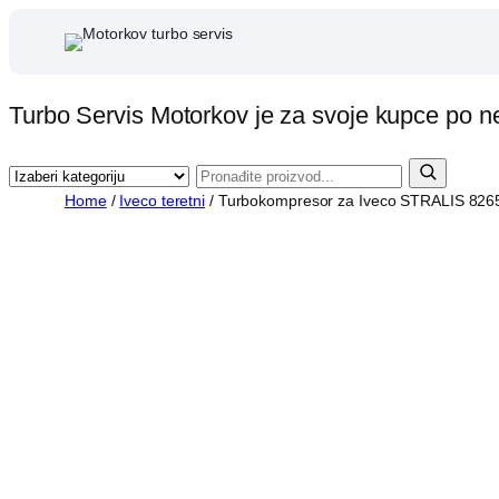
Skip
to
content
Turbo Servis Motorkov je za svoje kupce po n
Home
/
Iveco teretni
/ Turbokompresor za Iveco STRALIS 826