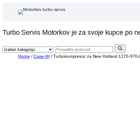
Skip
to
content
Turbo Servis Motorkov je za svoje kupce po n
Home
/
Case-IH
/ Turbokompresor za New Holland 1270-970-