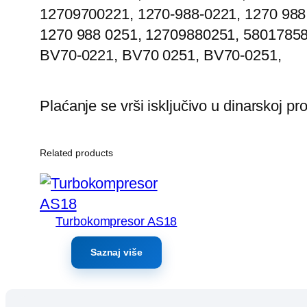
12709700221, 1270-988-0221, 1270 988
1270 988 0251, 12709880251, 58017858
BV70-0221, BV70 0251, BV70-0251,
Plaćanje se vrši isključivo u dinarskoj p
Related products
Turbokompresor AS18
Saznaj više