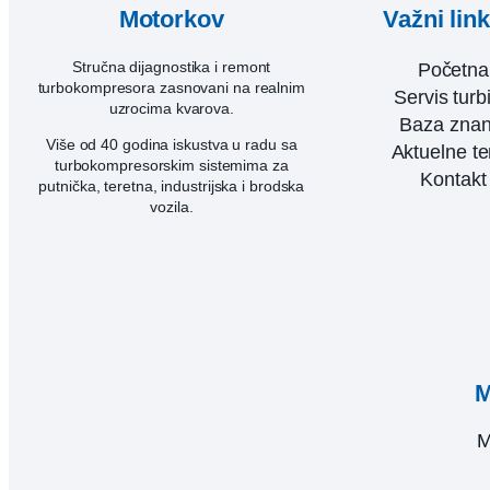
Motorkov
Važni lin
Stručna dijagnostika i remont
Početna
turbokompresora zasnovani na realnim
Servis turb
uzrocima kvarova.
Baza znan
Više od 40 godina iskustva u radu sa
Aktuelne t
turbokompresorskim sistemima za
Kontakt
putnička, teretna, industrijska i brodska
vozila.
M
M