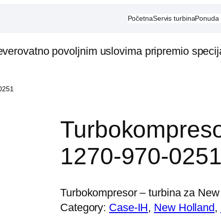
Početna
Servis turbina
Ponuda
everovatno povoljnim uslovima pripremio speci
0251
Turbokompreso
1270-970-025
Turbokompresor – turbina za New 
Category:
Case-IH
, 
New Holland
, 