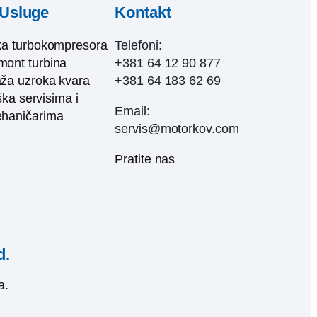
Usluge
Kontakt
ka turbokompresora
Telefoni:
ont turbina
+381 64 12 90 877
ža uzroka kvara
+381 64 183 62 69
ka servisima i
Email:
haničarima
servis@motorkov.com
Pratite nas
d.
a.