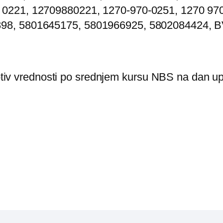
 0221, 12709880221, 1270-970-0251, 1270 97
98, 5801645175, 5801966925, 5802084424, B
rotiv vrednosti po srednjem kursu NBS na dan up