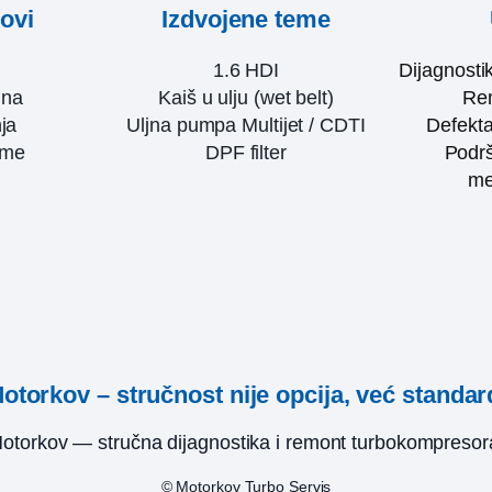
kovi
Izdvojene teme
1.6 HDI
Dijagnosti
ina
Kaiš u ulju (wet belt)
Rem
ja
Uljna pumpa Multijet / CDTI
Defekta
eme
DPF filter
Podrš
me
otorkov – stručnost nije opcija, već standar
otorkov — stručna dijagnostika i remont turbokompresor
© Motorkov Turbo Servis