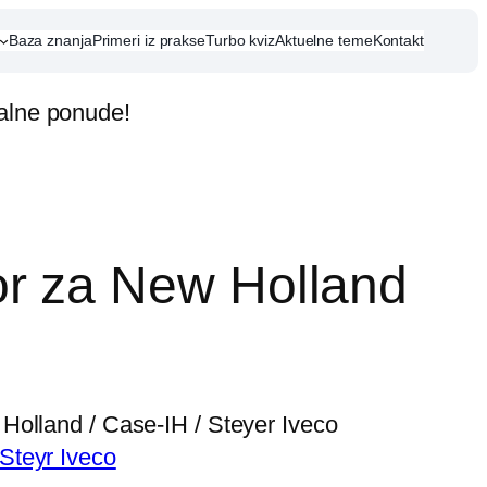
Baza znanja
Primeri iz prakse
Turbo kviz
Aktuelne teme
Kontakt
jalne ponude!
r za New Holland
1
Holland / Case-IH / Steyer Iveco
Steyr Iveco