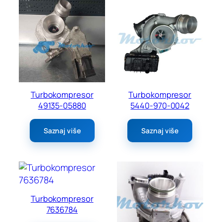
Turbokompresor
Turbokompresor
49135-05880
5440-970-0042
Saznaj više
Saznaj više
Turbokompresor
7636784