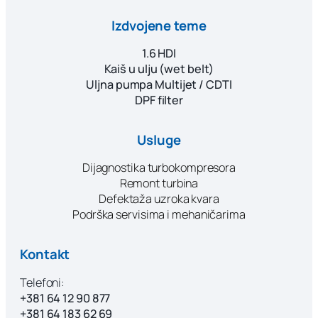
Izdvojene teme
1.6 HDI
Kaiš u ulju (wet belt)
Uljna pumpa Multijet / CDTI
DPF filter
Usluge
Dijagnostika turbokompresora
Remont turbina
Defektaža uzroka kvara
Podrška servisima i mehaničarima
Kontakt
Telefoni:
+381 64 12 90 877
+381 64 183 62 69