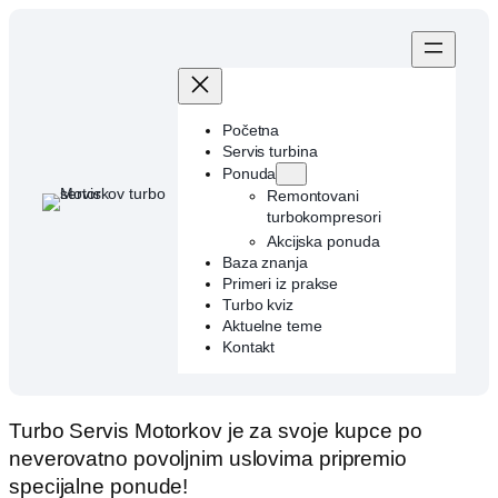
Skip
to
content
Početna
Servis turbina
Ponuda
Remontovani
turbokompresori
Akcijska ponuda
Baza znanja
Primeri iz prakse
Turbo kviz
Aktuelne teme
Kontakt
Turbo Servis Motorkov je za svoje kupce po
neverovatno povoljnim uslovima pripremio
specijalne ponude!