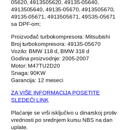
05620, 4913505620, 49135-05640,
4913505640, 49135-05670, 4913505670,
49135-05671, 4913505671, 49S35-05671
sa DPF-om;
Proizvođač turbokompresora: Mitsubishi
Broj turbokompresora: 49135-05670
Vozilo: BMW 118 d, BMW 318 d
Godina proizvodnje: 2005-2007
Motor: M47TU2D20
Snaga: 90KW
Garancija: 12 meseci
ZA VIŠE INFORMACIJA POSETITE
SLEDEĆI LINK
Plaćanje se vrši isključivo u dinarskoj protiv
vrednosti po srednjem kursu NBS na dan
uplate.