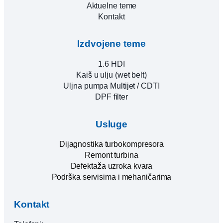
Aktuelne teme
Kontakt
Izdvojene teme
1.6 HDI
Kaiš u ulju (wet belt)
Uljna pumpa Multijet / CDTI
DPF filter
Usluge
Dijagnostika turbokompresora
Remont turbina
Defektaža uzroka kvara
Podrška servisima i mehaničarima
Kontakt