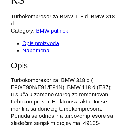
KS
Turbokompresor za BMW 118 d, BMW 318
d
Category:
BMW putnički
Opis proizvoda
Napomena
Opis
Turbokompresor za: BMW 318 d (
E90/E90N/E91/E91N); BMW 118 d (E87);
u slučaju zamene starog za remontovani
turbokompresor. Elektronski aktuator se
montira sa donetog turbokompresora.
Ponuda se odnosi na turbokompresore sa
sledećim serijskim brojevima: 49135-