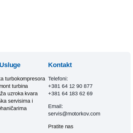
Usluge
Kontakt
ka turbokompresora
Telefoni:
ont turbina
+381 64 12 90 877
ža uzroka kvara
+381 64 183 62 69
ka servisima i
Email:
haničarima
servis@motorkov.com
Pratite nas