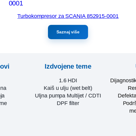
Turbokompresor za SCANIA 852915-0001
Saznaj više
kovi
Izdvojene teme
1.6 HDI
Dijagnosti
ina
Kaiš u ulju (wet belt)
Rem
ja
Uljna pumpa Multijet / CDTI
Defekta
eme
DPF filter
Podrš
me