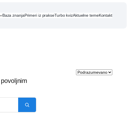
Baza znanja
Primeri iz prakse
Turbo kviz
Aktuelne teme
Kontakt
 povoljnim