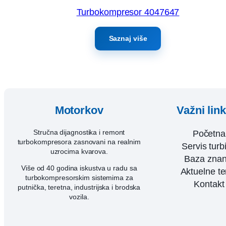
Turbokompresor 4047647
Saznaj više
Motorkov
Važni lin
Stručna dijagnostika i remont
Početna
turbokompresora zasnovani na realnim
Servis turb
uzrocima kvarova.
Baza znan
Više od 40 godina iskustva u radu sa
Aktuelne t
turbokompresorskim sistemima za
Kontakt
putnička, teretna, industrijska i brodska
vozila.