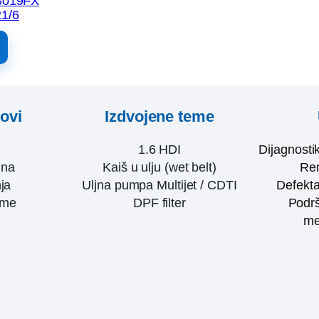
3019FX
1/6
kovi
Izdvojene teme
1.6 HDI
Dijagnosti
ina
Kaiš u ulju (wet belt)
Rem
ja
Uljna pumpa Multijet / CDTI
Defekta
eme
DPF filter
Podrš
me