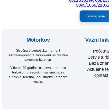
05L253019F, 05L25
0095/1059/21062
Saznaj više
Motorkov
Važni lin
Stručna dijagnostika i remont
Početna
turbokompresora zasnovani na realnim
Servis turb
uzrocima kvarova.
Baza znan
Više od 40 godina iskustva u radu sa
Aktuelne t
turbokompresorskim sistemima za
Kontakt
putnička, teretna, industrijska i brodska
vozila.