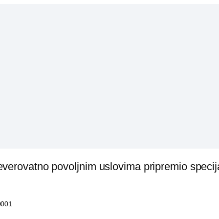
everovatno povoljnim uslovima pripremio speci
0001