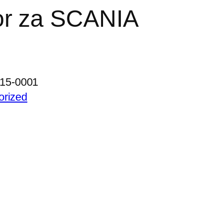
or za SCANIA
15-0001
orized