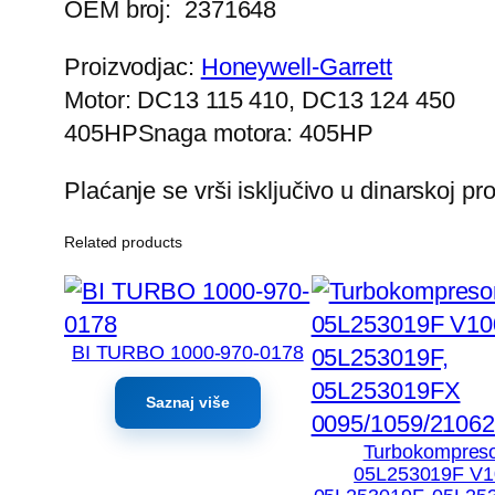
OEM broj:
2371648
Proizvodjac:
Honeywell-Garrett
Motor: DC13 115 410, DC13 124 450
405HPSnaga motora: 405HP
Plaćanje se vrši isključivo u dinarskoj p
Related products
BI TURBO 1000-970-0178
Saznaj više
Turbokompres
05L253019F V1