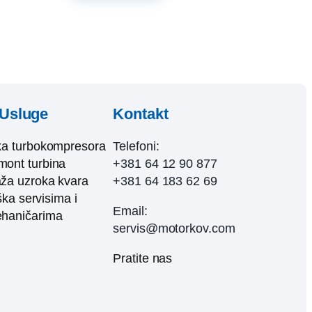
Usluge
Kontakt
ka turbokompresora
Telefoni:
ont turbina
+381 64 12 90 877
ža uzroka kvara
+381 64 183 62 69
ka servisima i
Email:
haničarima
servis@motorkov.com
Pratite nas