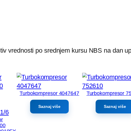
rotiv vrednosti po srednjem kursu NBS na dan up
Turbokompresor 4047647
Turbokompresor 7
Saznaj više
Saznaj više
or
00