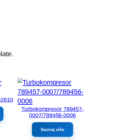
late.
52610
Turbokompresor 789457-
0007/789456-0006
Saznaj više