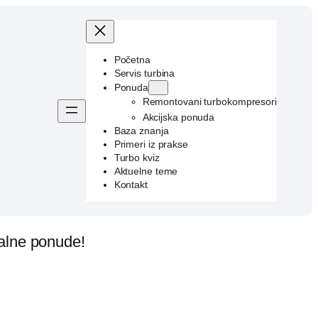
Početna
Servis turbina
Ponuda
Remontovani turbokompresori
Akcijska ponuda
Baza znanja
Primeri iz prakse
Turbo kviz
Aktuelne teme
Kontakt
jalne ponude!