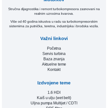
Stručna dijagnostika i remont turbokompresora zasnovani na
realnim uzrocima kvarova.
Više od 40 godina iskustva u radu sa turbokompresorskim
sistemima za putnička, teretna, industrijska i brodska vozila.
Važni linkovi
Početna
Servis turbina
Baza znanja
Aktuelne teme
Kontakt
Izdvojene teme
1.6 HDI
Kaiš u ulju (wet belt)
Uljna pumpa Multijet / CDTI