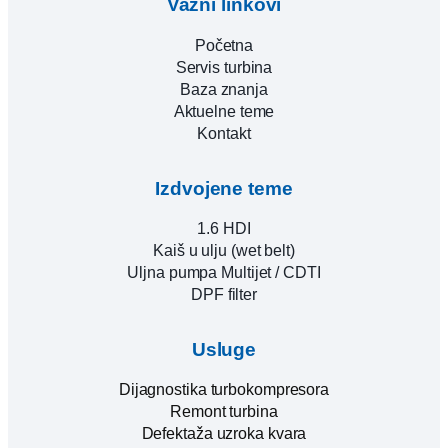
Važni linkovi
Početna
Servis turbina
Baza znanja
Aktuelne teme
Kontakt
Izdvojene teme
1.6 HDI
Kaiš u ulju (wet belt)
Uljna pumpa Multijet / CDTI
DPF filter
Usluge
Dijagnostika turbokompresora
Remont turbina
Defektaža uzroka kvara