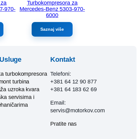
 za
Turbokompresora za
7-970-
Mercedes-Benz 5303-970-
6000
Saznaj više
Usluge
Kontakt
ka turbokompresora
Telefoni:
ont turbina
+381 64 12 90 877
ža uzroka kvara
+381 64 183 62 69
ka servisima i
Email:
haničarima
servis@motorkov.com
Pratite nas