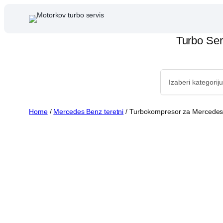
Skip
to
content
Turbo Ser
Home
/
Mercedes Benz teretni
/ Turbokompresor za Mercede