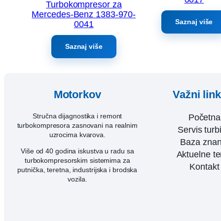
Turbokompresor za
Mercedes-Benz 1383-970-
Saznaj više
0041
Saznaj više
Motorkov
Važni lin
Stručna dijagnostika i remont
Početna
turbokompresora zasnovani na realnim
Servis turb
uzrocima kvarova.
Baza znan
Više od 40 godina iskustva u radu sa
Aktuelne t
turbokompresorskim sistemima za
Kontakt
putnička, teretna, industrijska i brodska
vozila.