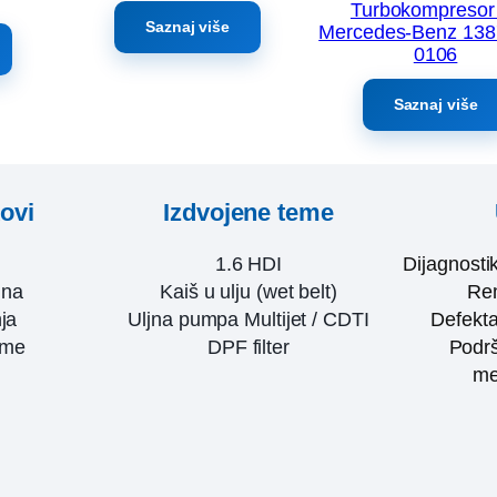
Turbokompresor
Saznaj više
Mercedes-Benz 138
0106
Saznaj više
kovi
Izdvojene teme
1.6 HDI
Dijagnosti
ina
Kaiš u ulju (wet belt)
Rem
ja
Uljna pumpa Multijet / CDTI
Defekta
eme
DPF filter
Podrš
me