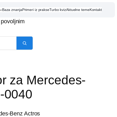
Baza znanja
Primeri iz prakse
Turbo kviz
Aktuelne teme
Kontakt
 povoljnim
r za Mercedes-
-0040
des-Benz Actros