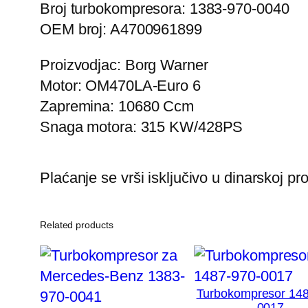
Broj turbokompresora: 1383-970-0040
OEM broj: A4700961899
Proizvodjac: Borg Warner
Motor: OM470LA-Euro 6
Zapremina: 10680 Ccm
Snaga motora: 315 KW/428PS
Plaćanje se vrši isključivo u dinarskoj p
Related products
Turbokompresor 148
0017