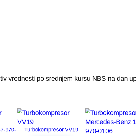
rotiv vrednosti po srednjem kursu NBS na dan up
7-970-
Turbokompresor VV19